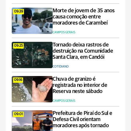
Morte de jovem de 35 anos
09:39
causa comoção entre
moradores de Carambeí
CAMPOS GERAIS
Tornado deixa rastros de
09:25
destruição na Comunidade
Santa Clara, em Candói
COTIDIANO
Chuva de granizo é
09:16
registrada no interior de
Reserva neste sábado
CAMPOS GERAIS
Prefeitura de Piraí do Sul e
09:01
Defesa Civil orientam
moradores após tornado