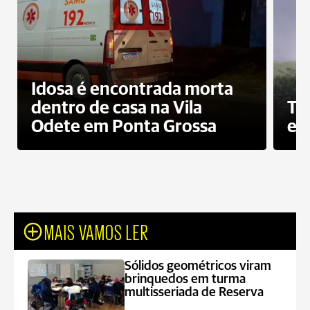
Idosa é encontrada morta
dentro de casa na Vila
To
Odete em Ponta Grossa
e 
MAIS VAMOS LER
Sólidos geométricos viram
brinquedos em turma
multisseriada de Reserva