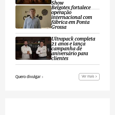
Show
Belgotex fortalece
operação
internacional com
fábrica em Ponta
Grossa
Ultrapack completa
21 anos e lança
campanha de
aniversário para
clientes
Quero divulgar
Ver mais