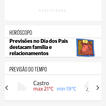
PUBLICIDADE
HORÓSCOPO
Previsões no Dia dos Pais
destacam família e
relacionamentos
PREVISÃO DO TEMPO
Carambeí
in 19°C
max 20°C
min 19°C