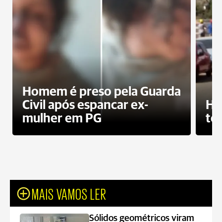
Homem é preso pela Guarda
Civil após espancar ex-
Ho
mulher em PG
te
MAIS VAMOS LER
Sólidos geométricos viram