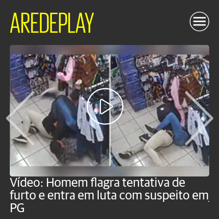
AREDEPLAY
Vídeo: Homem flagra tentativa de
B
furto e entra em luta com suspeito em
j
PG