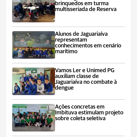
brinquedos em turma
multisseriada de Reserva
Alunos de Jaguariaíva
representam
conhecimentos em cenário
marítimo
Vamos Ler e Unimed PG
auxiliam classe de
Jaguariaíva no combate à
dengue
Ações concretas em
Imbituva estimulam projeto
sobre coleta seletiva