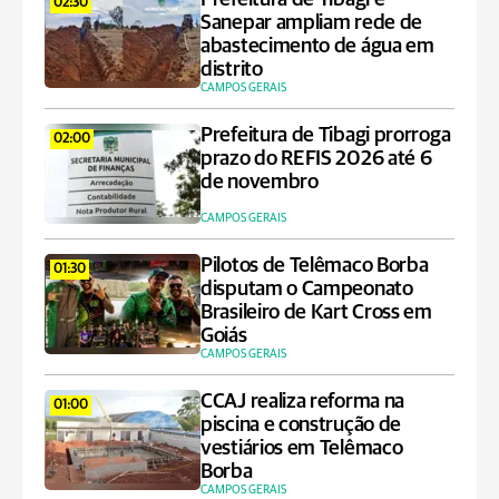
02:30
Sanepar ampliam rede de
abastecimento de água em
distrito
CAMPOS GERAIS
Prefeitura de Tibagi prorroga
02:00
prazo do REFIS 2026 até 6
de novembro
CAMPOS GERAIS
Pilotos de Telêmaco Borba
01:30
disputam o Campeonato
Brasileiro de Kart Cross em
Goiás
CAMPOS GERAIS
CCAJ realiza reforma na
01:00
piscina e construção de
vestiários em Telêmaco
Borba
CAMPOS GERAIS