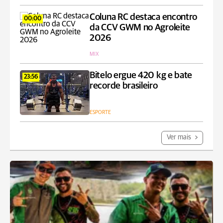
Coluna RC destaca encontro
00:00
da CCV GWM no Agroleite
2026
MIX
Bitelo ergue 420 kg e bate
23:56
recorde brasileiro
ESPORTE
Ver mais