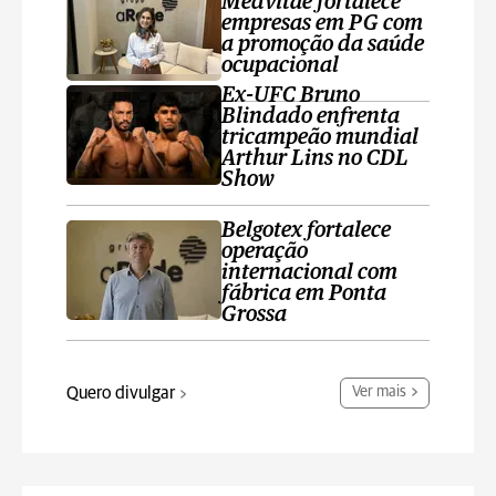
Medvitae fortalece
empresas em PG com
a promoção da saúde
ocupacional
Ex-UFC Bruno
Blindado enfrenta
tricampeão mundial
Arthur Lins no CDL
Show
Belgotex fortalece
operação
internacional com
fábrica em Ponta
Grossa
Quero divulgar
Ver mais