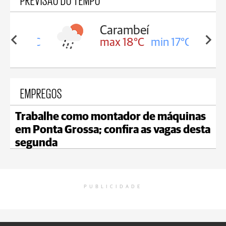
Carambeí
in 18°C
max 18°C
min 17°C
EMPREGOS
Trabalhe como montador de máquinas
em Ponta Grossa; confira as vagas desta
segunda
PUBLICIDADE