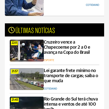
COTIDIANO
ÚLTIMAS NOTÍCIAS
Cruzeiro vence a
22:11
Chapecoense por 2 a 0 e
avança na Copa do Brasil
ESPORTE
Lei garante frete mínimo no
21:57
transporte de cargas; saiba o
que muda
COTIDIANO
Rio Grande do Sul terá chuva
21:45
intensa e ventos de até 100