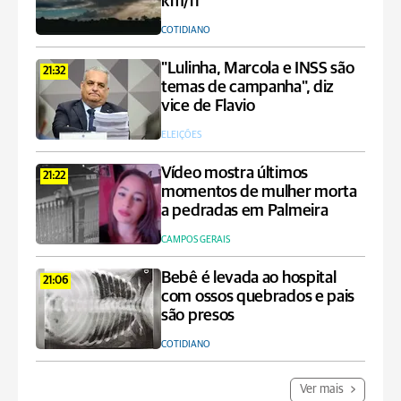
km/h
COTIDIANO
"Lulinha, Marcola e INSS são
21:32
temas de campanha", diz
vice de Flavio
ELEIÇÕES
Vídeo mostra últimos
21:22
momentos de mulher morta
a pedradas em Palmeira
CAMPOS GERAIS
Bebê é levada ao hospital
21:06
com ossos quebrados e pais
são presos
COTIDIANO
Ver mais