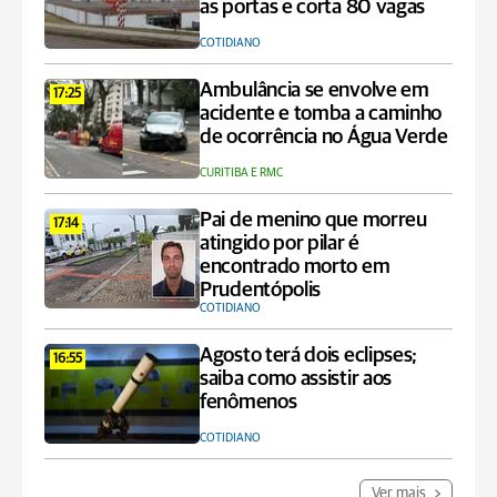
as portas e corta 80 vagas
COTIDIANO
Ambulância se envolve em
17:25
acidente e tomba a caminho
de ocorrência no Água Verde
CURITIBA E RMC
Pai de menino que morreu
17:14
atingido por pilar é
encontrado morto em
Prudentópolis
COTIDIANO
Agosto terá dois eclipses;
16:55
saiba como assistir aos
fenômenos
COTIDIANO
Ver mais