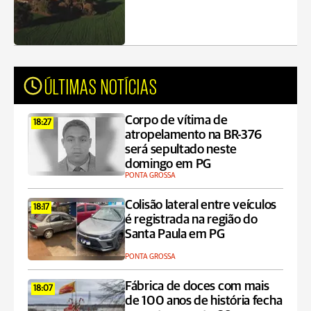
ÚLTIMAS NOTÍCIAS
Corpo de vítima de
18:27
atropelamento na BR-376
será sepultado neste
domingo em PG
PONTA GROSSA
Colisão lateral entre veículos
18:17
é registrada na região do
Santa Paula em PG
PONTA GROSSA
Fábrica de doces com mais
18:07
de 100 anos de história fecha