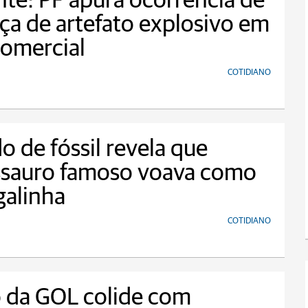
te: PF apura ocorrência de
a de artefato explosivo em
omercial
COTIDIANO
o de fóssil revela que
ssauro famoso voava como
galinha
COTIDIANO
 da GOL colide com