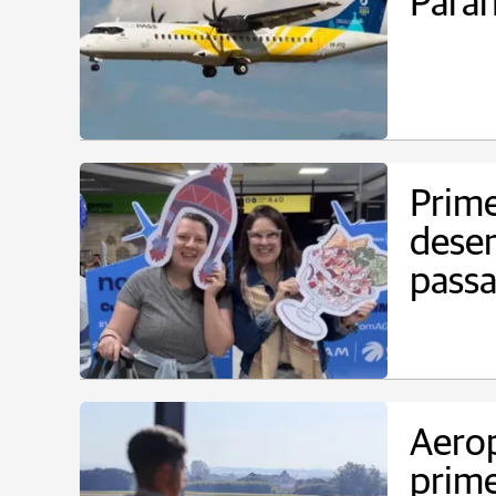
Paran
Prime
dese
passa
Aero
prime