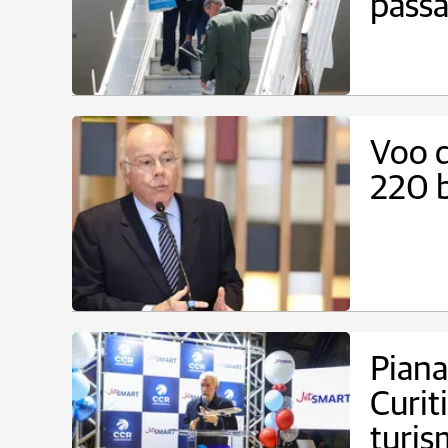
passa
Voo d
220 b
Piana
Curit
turi