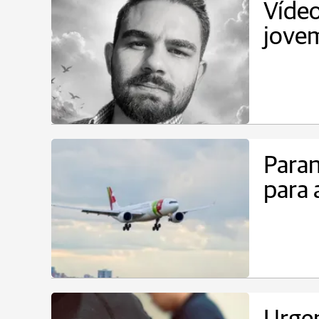
Vídeo
jovem
Paran
para 