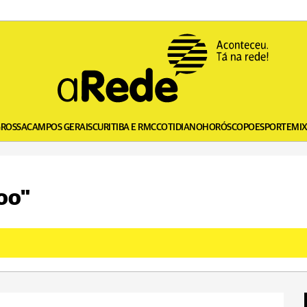
GROSSA
CAMPOS GERAIS
CURITIBA E RMC
COTIDIANO
HORÓSCOPO
ESPORTE
MI
voo"