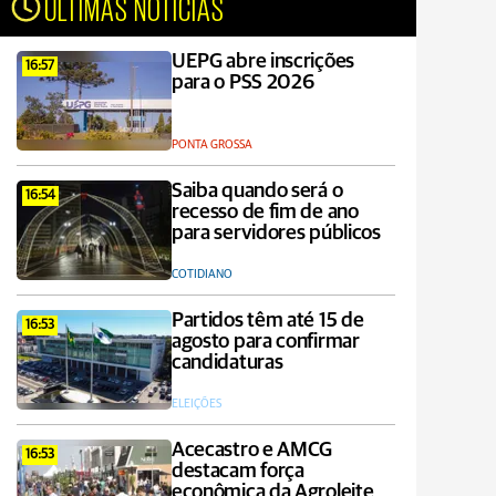
ÚLTIMAS NOTÍCIAS
UEPG abre inscrições
16:57
para o PSS 2026
PONTA GROSSA
Saiba quando será o
16:54
recesso de fim de ano
para servidores públicos
COTIDIANO
Partidos têm até 15 de
16:53
agosto para confirmar
candidaturas
ELEIÇÕES
Acecastro e AMCG
16:53
destacam força
econômica da Agroleite