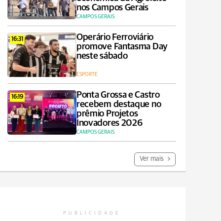
nos Campos Gerais
CAMPOS GERAIS
Operário Ferroviário
16:31
promove Fantasma Day
neste sábado
ESPORTE
Ponta Grossa e Castro
16:19
recebem destaque no
prêmio Projetos
Inovadores 2026
CAMPOS GERAIS
Ver mais
PUBLICIDADE