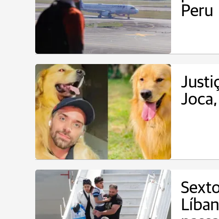
Peru
Justi
Joca,
Sexto
Líba