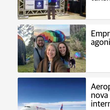
Empre
agoni
Aero
nova
inter