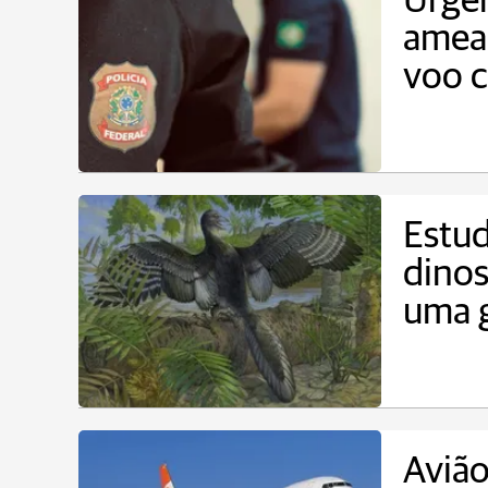
Urgen
ameaç
voo c
Estud
dino
uma 
Avião