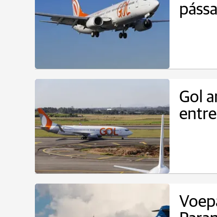
pássa
Gol a
entre
Voepa