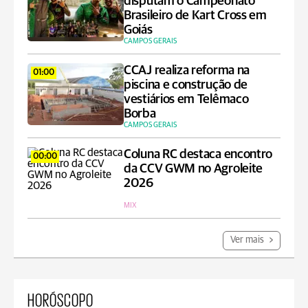
disputam o Campeonato
Brasileiro de Kart Cross em
Goiás
CAMPOS GERAIS
CCAJ realiza reforma na
01:00
piscina e construção de
vestiários em Telêmaco
Borba
CAMPOS GERAIS
Coluna RC destaca encontro
00:00
da CCV GWM no Agroleite
2026
MIX
Ver mais
HORÓSCOPO