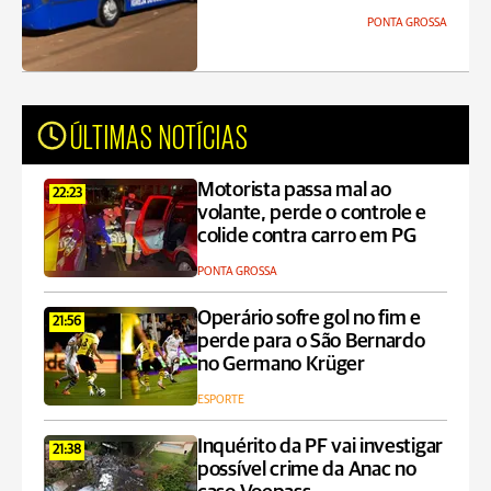
PONTA GROSSA
ÚLTIMAS NOTÍCIAS
Motorista passa mal ao
22:23
volante, perde o controle e
colide contra carro em PG
PONTA GROSSA
Operário sofre gol no fim e
21:56
perde para o São Bernardo
no Germano Krüger
ESPORTE
Inquérito da PF vai investigar
21:38
possível crime da Anac no