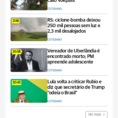
caso Voepass
COTIDIANO
RS: ciclone-bomba deixou
21:18
250 mil pessoas sem luz e
2,3 mil desalojados
COTIDIANO
Vereador de Uberlândia é
20:58
encontrado morto; PM
apreende adolescente
COTIDIANO
Lula volta a criticar Rubio e
20:45
diz que secretário de Trump
"odeia o Brasil"
COTIDIANO
Ver mais