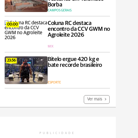
Borba
CAMPOS GERAIS
Coluna RC destaca
00:00
encontro da CCV GWM no
Agroleite 2026
MIX
Bitelo ergue 420 kg e
23:56
bate recorde brasileiro
ESPORTE
Ver mais
PUBLICIDADE