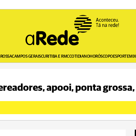
GROSSA
CAMPOS GERAIS
CURITIBA E RMC
COTIDIANO
HORÓSCOPO
ESPORTE
MI
ereadores, apooi, ponta grossa, 