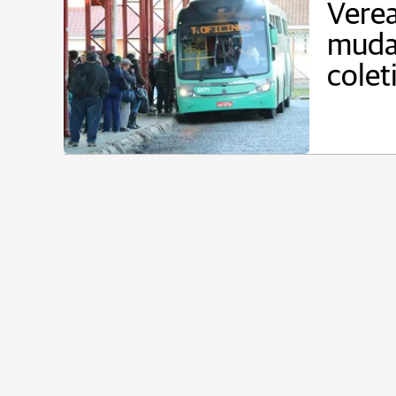
Vere
muda
colet