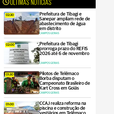
ÚLTIMAS NOTÍCIAS
Prefeitura de Tibagi e
02:30
Sanepar ampliam rede de
abastecimento de água
em distrito
CAMPOS GERAIS
Prefeitura de Tibagi
02:00
prorroga prazo do REFIS
2026 até 6 de novembro
CAMPOS GERAIS
Pilotos de Telêmaco
01:30
Borba disputam o
Campeonato Brasileiro de
Kart Cross em Goiás
CAMPOS GERAIS
CCAJ realiza reforma na
01:00
piscina e construção de
vestiários em Telêmaco