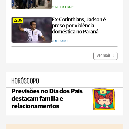
CURITIBA E RMC
Ex-Corinthians, Jadson é
22:36
preso por violência
doméstica no Paraná
COTIDIANO
Ver mais
HORÓSCOPO
Previsões no Dia dos Pais
destacam família e
relacionamentos