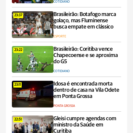
COTIDIANO
Brasileirão: Botafogo marca
23:37
golaço, mas Fluminense
busca empate em clássico
ESPORTE
Brasileirão: Coritiba vence
23:22
Chapecoense e se aproxima
do G5
COTIDIANO
Idosa é encontrada morta
23:11
dentro de casa na Vila Odete
em Ponta Grossa
PONTA GROSSA
Gleisi cumpre agendas com
22:51
ministro da Saúde em
Curitiba