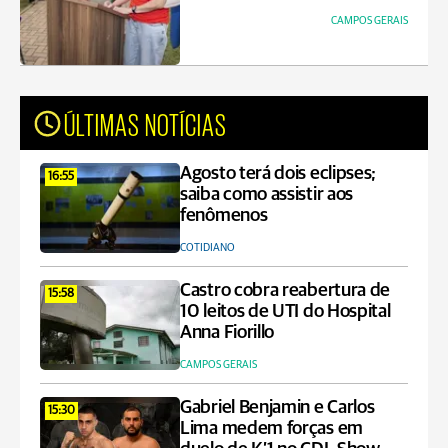
CAMPOS GERAIS
ÚLTIMAS NOTÍCIAS
Agosto terá dois eclipses;
16:55
saiba como assistir aos
fenômenos
COTIDIANO
Castro cobra reabertura de
15:58
10 leitos de UTI do Hospital
Anna Fiorillo
CAMPOS GERAIS
Gabriel Benjamin e Carlos
15:30
Lima medem forças em