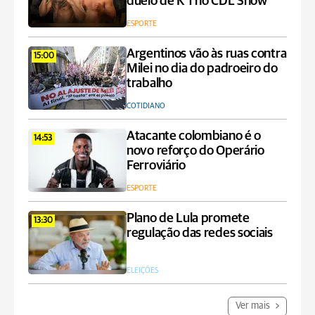
duelo de K’1 no CDL Show
ESPORTE
Argentinos vão às ruas contra
15:00
Milei no dia do padroeiro do
trabalho
COTIDIANO
Atacante colombiano é o
14:53
novo reforço do Operário
Ferroviário
ESPORTE
Plano de Lula promete
13:30
regulação das redes sociais
ELEIÇÕES
Ver mais