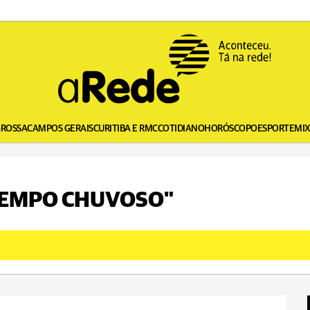
GROSSA
CAMPOS GERAIS
CURITIBA E RMC
COTIDIANO
HORÓSCOPO
ESPORTE
MI
 "TEMPO CHUVOSO"