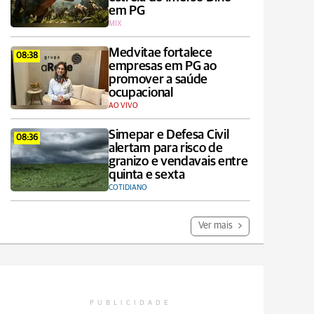
em PG
MIX
Medvitae fortalece
08:38
empresas em PG ao
promover a saúde
ocupacional
AO VIVO
Simepar e Defesa Civil
08:36
alertam para risco de
granizo e vendavais entre
quinta e sexta
COTIDIANO
Ver mais
PUBLICIDADE