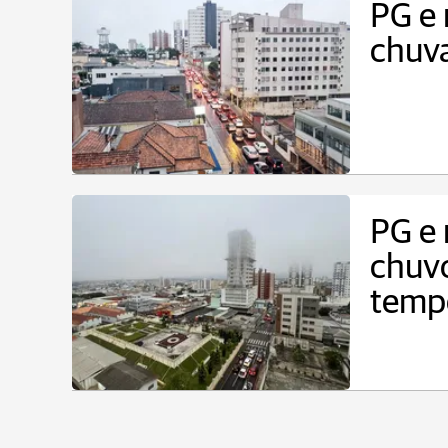
PG e 
chuva
PG e 
chuv
temp