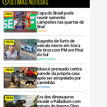
ÚLTIMAS NOTÍCIAS
Copa do Brasil pode
09:12
reunir somente
campeões nas quartas de
final
ESPORTE
Suspeito de furto de
09:04
veículo morre em troca
de tiros com PM em Piraí
do Sul
CAMPOS GERAIS
Idoso é prensado contra
08:56
parede da própria casa
após ser atropelado por
caminhão
COTIDIANO
Era dos dinossauros
08:54
invade o Palladium com
estreia do Imerso Dino