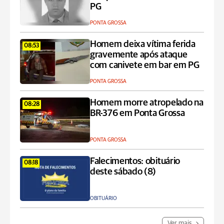
PG
PONTA GROSSA
Homem deixa vítima ferida
08:53
gravemente após ataque
com canivete em bar em PG
PONTA GROSSA
Homem morre atropelado na
08:28
BR-376 em Ponta Grossa
PONTA GROSSA
Falecimentos: obituário
08:18
deste sábado (8)
OBITUÁRIO
Ver mais