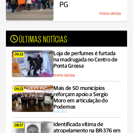
PG
PONTA GROSSA
ÚLTIMAS NOTÍCIAS
Loja de perfumes é furtada
09:32
na madrugada no Centro de
Ponta Grossa
PONTA GROSSA
Mais de 50 municípios
09:23
reforçam apoio a Sergio
Moro em articulação do
Podemos
ELEIÇÕES
Identificada vítima de
08:57
atropelamento na BR-376 em