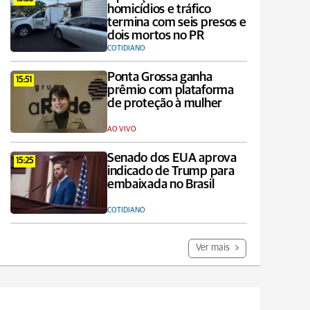
homicídios e tráfico
termina com seis presos e
dois mortos no PR
COTIDIANO
Ponta Grossa ganha
15:51
prêmio com plataforma
de proteção à mulher
AO VIVO
Senado dos EUA aprova
15:25
indicado de Trump para
embaixada no Brasil
COTIDIANO
Ver mais