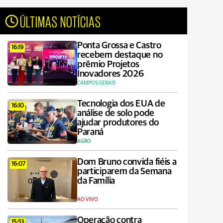
ÚLTIMAS NOTÍCIAS
Ponta Grossa e Castro
16:19
recebem destaque no
prêmio Projetos
Inovadores 2026
CAMPOS GERAIS
Tecnologia dos EUA de
16:10
análise de solo pode
ajudar produtores do
Paraná
AGRO
Dom Bruno convida fiéis a
16:07
participarem da Semana
da Família
AO VIVO
Operação contra
15:53