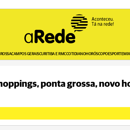
GROSSA
CAMPOS GERAIS
CURITIBA E RMC
COTIDIANO
HORÓSCOPO
ESPORTE
MI
shoppings, ponta grossa, novo h