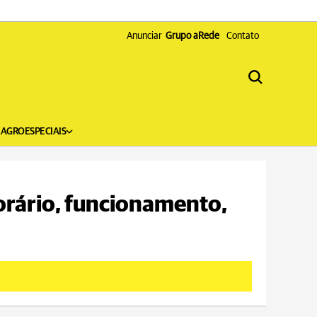
Anunciar
Grupo aRede
Contato
X
AGRO
ESPECIAIS
orário, funcionamento,