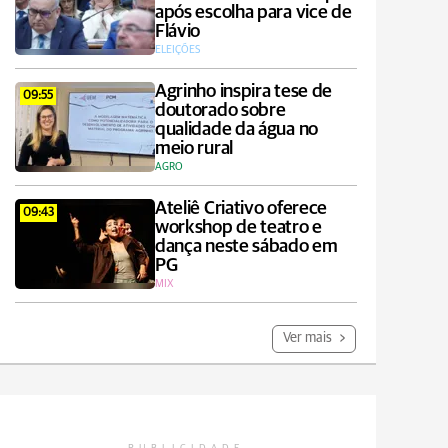
após escolha para vice de
Flávio
ELEIÇÕES
Agrinho inspira tese de
09:55
doutorado sobre
qualidade da água no
meio rural
AGRO
Ateliê Criativo oferece
09:43
workshop de teatro e
dança neste sábado em
PG
MIX
Ver mais