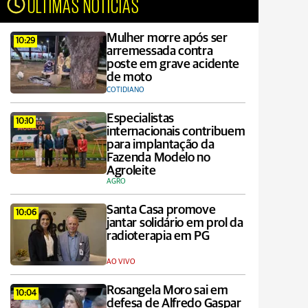
ÚLTIMAS NOTÍCIAS
Mulher morre após ser
10:29
arremessada contra
poste em grave acidente
de moto
COTIDIANO
Especialistas
10:10
internacionais contribuem
para implantação da
Fazenda Modelo no
Agroleite
AGRO
Santa Casa promove
10:06
jantar solidário em prol da
radioterapia em PG
AO VIVO
Rosangela Moro sai em
10:04
defesa de Alfredo Gaspar