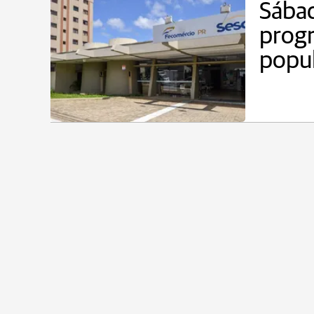
Sábad
progr
popu