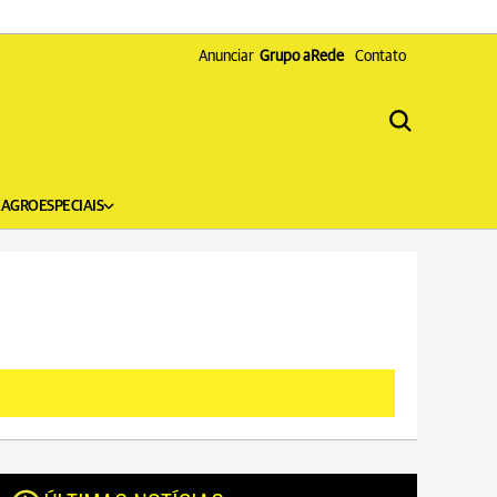
Anunciar
Grupo aRede
Contato
X
AGRO
ESPECIAIS