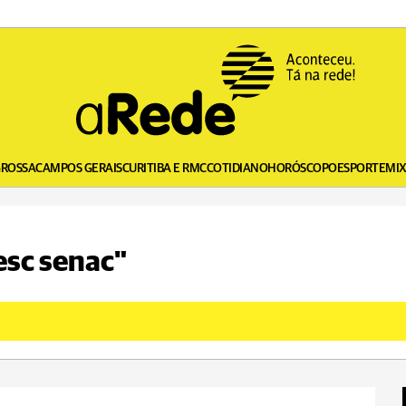
GROSSA
CAMPOS GERAIS
CURITIBA E RMC
COTIDIANO
HORÓSCOPO
ESPORTE
MI
esc senac"