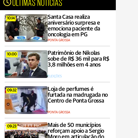
ÚLTIMAS NOTÍCIAS
Santa Casa realiza
10:14
aniversário surpresa e
emociona paciente da
oncologia em PG
PONTA GROSSA
Patrimônio de Nikolas
10:00
sobe de R$ 36 mil para R$
3,8 milhões em 4 anos
ELEIÇÕES
Loja de perfumes é
09:32
furtada na madrugada no
Centro de Ponta Grossa
PONTA GROSSA
Mais de 50 municípios
09:23
reforçam apoio a Sergio
Moro em articulação do