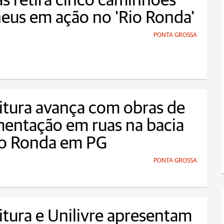
s retira cinco caminhões
eus em ação no 'Rio Ronda'
PONTA GROSSA
itura avança com obras de
entação em ruas na bacia
io Ronda em PG
PONTA GROSSA
itura e Unilivre apresentam