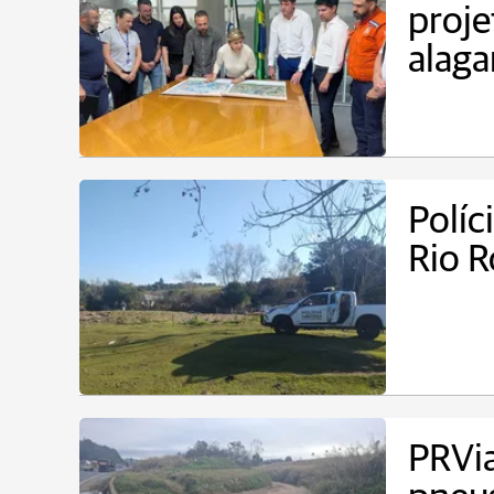
proje
alag
Políc
Rio R
PRVia