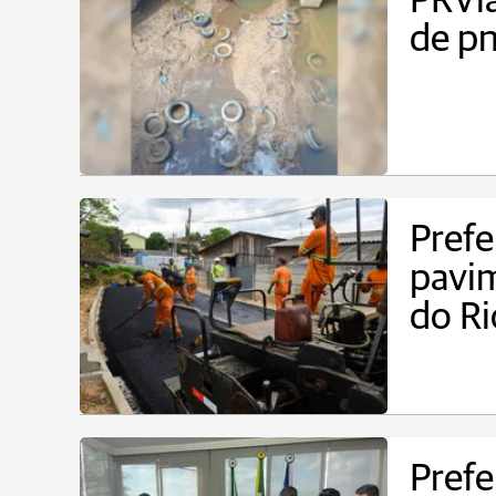
PRVia
de pn
Prefe
pavim
do R
Prefe