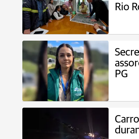
Rio 
Secre
asso
PG
Carro
duran