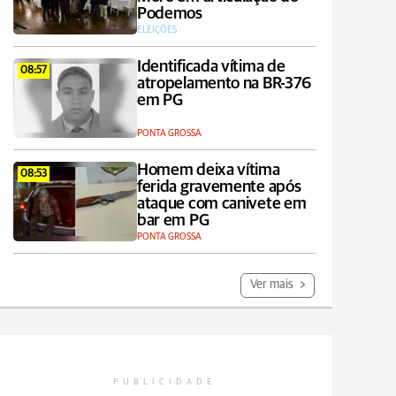
Podemos
ELEIÇÕES
Identificada vítima de
08:57
atropelamento na BR-376
em PG
PONTA GROSSA
Homem deixa vítima
08:53
ferida gravemente após
ataque com canivete em
bar em PG
PONTA GROSSA
Ver mais
PUBLICIDADE