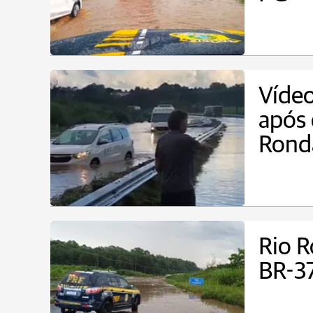
Vídeo
após 
Rond
Rio R
BR-3