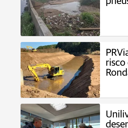
pneus
PRVia
risco
Rond
Unili
desen