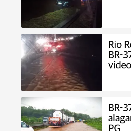
Rio R
BR-37
víde
BR-37
alaga
PG