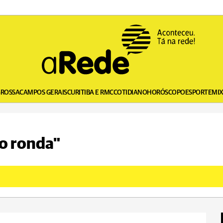
GROSSA
CAMPOS GERAIS
CURITIBA E RMC
COTIDIANO
HORÓSCOPO
ESPORTE
MI
io ronda"