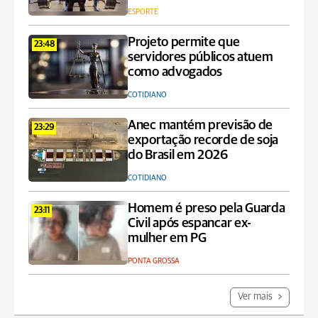
ESPORTE
Projeto permite que
23:48
servidores públicos atuem
como advogados
COTIDIANO
Anec mantém previsão de
23:29
exportação recorde de soja
do Brasil em 2026
COTIDIANO
Homem é preso pela Guarda
23:11
Civil após espancar ex-
mulher em PG
PONTA GROSSA
Ver mais