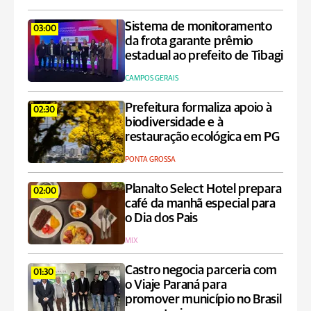
Sistema de monitoramento
03:00
da frota garante prêmio
estadual ao prefeito de Tibagi
CAMPOS GERAIS
Prefeitura formaliza apoio à
02:30
biodiversidade e à
restauração ecológica em PG
PONTA GROSSA
Planalto Select Hotel prepara
02:00
café da manhã especial para
o Dia dos Pais
MIX
Castro negocia parceria com
01:30
o Viaje Paraná para
promover município no Brasil