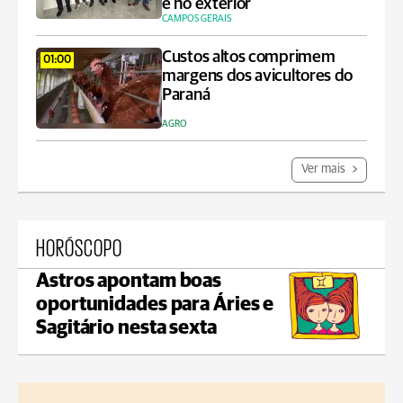
e no exterior
CAMPOS GERAIS
Custos altos comprimem
01:00
margens dos avicultores do
Paraná
AGRO
Ver mais
HORÓSCOPO
Astros apontam boas
oportunidades para Áries e
Sagitário nesta sexta