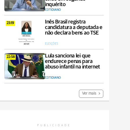
inquérito
COTIDIANO
Inês Brasil registra
23:19
candidatura a deputada e
não declara bens ao TSE
ELEIÇÕES
Lula sanciona lei que
22:58
endurece penas para
abuso infantil na internet
COTIDIANO
Ver mais
PUBLICIDADE