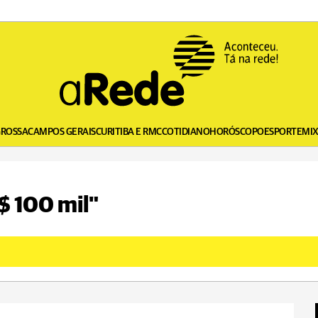
GROSSA
CAMPOS GERAIS
CURITIBA E RMC
COTIDIANO
HORÓSCOPO
ESPORTE
MI
$ 100 mil"