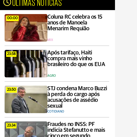
ÚLTIMAS NOTÍCIAS
Coluna RC celebra os 15
00:00
anos de Manoela
Menarim Requião
MIX
Após tarifaço, Haiti
23:58
compra mais vinho
brasileiro do que os EUA
AGRO
STJ condena Marco Buzzi
23:50
à perda do cargo após
acusações de assédio
sexual
COTIDIANO
Fraudes no INSS: PF
23:34
indicia Stefanutto e mais
cinco em segundo