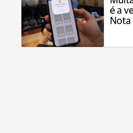
Muita
é a v
Nota