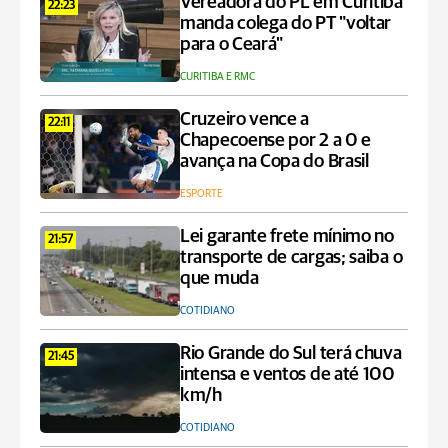
Vereadora do PL em Curitiba
22:23
manda colega do PT "voltar
para o Ceará"
CURITIBA E RMC
Cruzeiro vence a
22:11
Chapecoense por 2 a 0 e
avança na Copa do Brasil
ESPORTE
Lei garante frete mínimo no
21:57
transporte de cargas; saiba o
que muda
COTIDIANO
Rio Grande do Sul terá chuva
21:45
intensa e ventos de até 100
km/h
COTIDIANO