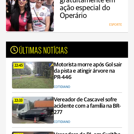
gratuitamente em
ação especial do
Operário
ESPORTE
ÚLTIMAS NOTÍCIAS
Motorista morre após Gol sair
22:45
da pista e atingir árvore na
PR-446
COTIDIANO
Vereador de Cascavel sofre
22:33
acidente com a família na BR-
277
COTIDIANO