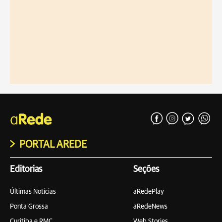
PORTAL AREDE
Editorias
Seções
Últimas Notícias
aRedePlay
Ponta Grossa
aRedeNews
Curitiba e RMC
Web Stories