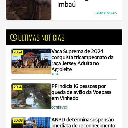
Imbaú
CAMPOS GERAIS
ÚLTIMAS NOTÍCIAS
Vaca Suprema de 2024
20:24
conquista tricampeonato da
raça Jersey Adulta no
Agroleite
AGRO
PF indicia 16 pessoas por
20:14
queda de avião da Voepass
em Vinhedo
COTIDIANO
ANPD determina suspensão
20:03
imediata de reconhecimento