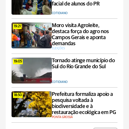
facial de alunos do PR
COTIDIANO
Moro visita Agroleite,
19:21
destaca força do agro nos
Campos Gerais e aponta
demandas
ELEIÇÕES
Tornado atinge município do
19:05
Sul do Rio Grande do Sul
COTIDIANO
Prefeitura formaliza apoio a
18:50
pesquisa voltada à
biodiversidade e à
restauração ecológica em PG
PONTA GROSSA