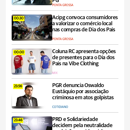
PG
PONTA GROSSA
Acipg convoca consumidores
00:30
a valorizar o comércio local
nas compras de Dia dos Pais
PONTA GROSSA
Coluna RC apresenta opções
00:00
de presentes para o Dia dos
Pais na Vibe Clothing
MIX
PGR denuncia Oswaldo
23:56
Eustáquio por associação
criminosa em atos golpistas
COTIDIANO
PRD e Solidariedade
23:46
decidem pela neutralidade