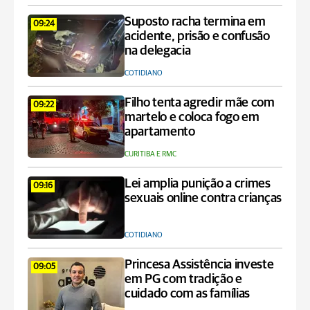
Suposto racha termina em
09:24
acidente, prisão e confusão
na delegacia
COTIDIANO
Filho tenta agredir mãe com
09:22
martelo e coloca fogo em
apartamento
CURITIBA E RMC
Lei amplia punição a crimes
09:16
sexuais online contra crianças
COTIDIANO
Princesa Assistência investe
09:05
em PG com tradição e
cuidado com as famílias