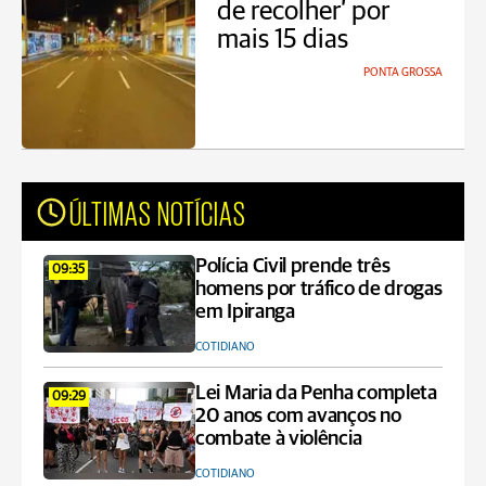
de recolher’ por
mais 15 dias
PONTA GROSSA
ÚLTIMAS NOTÍCIAS
Polícia Civil prende três
09:35
homens por tráfico de drogas
em Ipiranga
COTIDIANO
Lei Maria da Penha completa
09:29
20 anos com avanços no
combate à violência
COTIDIANO