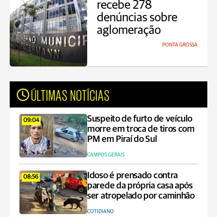
recebe 278
denúncias sobre
aglomeração
PONTA GROSSA
ÚLTIMAS NOTÍCIAS
Suspeito de furto de veículo
09:04
morre em troca de tiros com
PM em Piraí do Sul
CAMPOS GERAIS
Idoso é prensado contra
08:56
parede da própria casa após
ser atropelado por caminhão
COTIDIANO