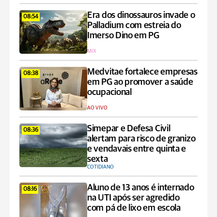
Era dos dinossauros invade o
08:54
Palladium com estreia do
Imerso Dino em PG
MIX
Medvitae fortalece empresas
08:38
em PG ao promover a saúde
ocupacional
AO VIVO
Simepar e Defesa Civil
08:36
alertam para risco de granizo
e vendavais entre quinta e
sexta
COTIDIANO
Aluno de 13 anos é internado
08:16
na UTI após ser agredido
com pá de lixo em escola