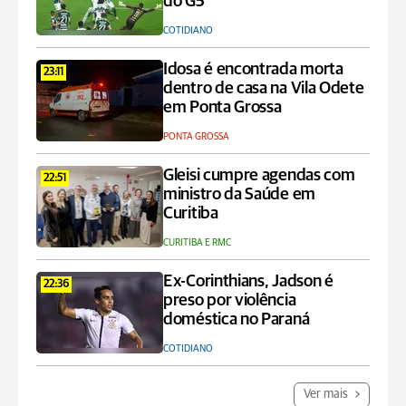
do G5
COTIDIANO
Idosa é encontrada morta
23:11
dentro de casa na Vila Odete
em Ponta Grossa
PONTA GROSSA
Gleisi cumpre agendas com
22:51
ministro da Saúde em
Curitiba
CURITIBA E RMC
Ex-Corinthians, Jadson é
22:36
preso por violência
doméstica no Paraná
COTIDIANO
Ver mais