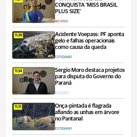
CONQUISTA 'MISS BRASIL
PLUS SIZE'
AO VIVO
Acidente Voepass: PF aponta
11:39
gelo e falhas operacionais
como causa da queda
COTIDIANO
Sergio Moro destaca projetos
11:34
para disputa do Governo do
Paraná
ELEIÇÕES
Onça-pintada é flagrada
11:31
afiando as unhas em árvore
no Pantanal
COTIDIANO