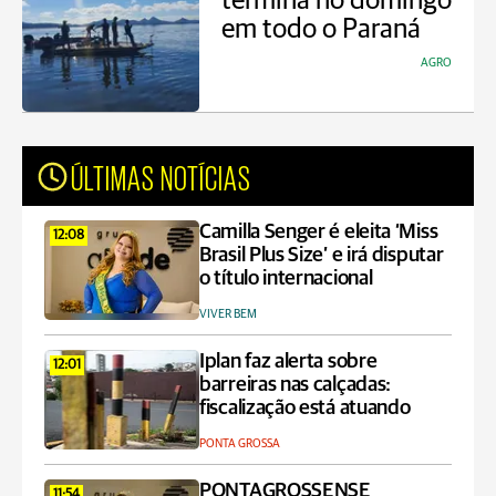
termina no domingo
em todo o Paraná
AGRO
ÚLTIMAS NOTÍCIAS
Camilla Senger é eleita ‘Miss
12:08
Brasil Plus Size’ e irá disputar
o título internacional
VIVER BEM
Iplan faz alerta sobre
12:01
barreiras nas calçadas:
fiscalização está atuando
PONTA GROSSA
PONTAGROSSENSE
11:54