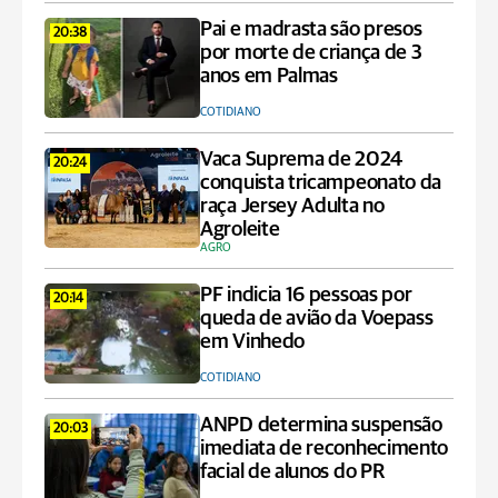
Pai e madrasta são presos
20:38
por morte de criança de 3
anos em Palmas
COTIDIANO
Vaca Suprema de 2024
20:24
conquista tricampeonato da
raça Jersey Adulta no
Agroleite
AGRO
PF indicia 16 pessoas por
20:14
queda de avião da Voepass
em Vinhedo
COTIDIANO
ANPD determina suspensão
20:03
imediata de reconhecimento
facial de alunos do PR