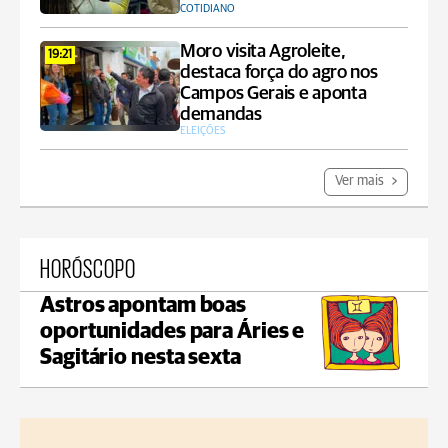
COTIDIANO
Moro visita Agroleite,
19:21
destaca força do agro nos
Campos Gerais e aponta
demandas
ELEIÇÕES
Ver mais
HORÓSCOPO
Astros apontam boas
oportunidades para Áries e
Sagitário nesta sexta