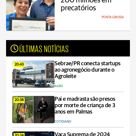
200 milhões em
precatórios
PONTA GROSSA
ÚLTIMAS NOTÍCIAS
Sebrae/PR conecta startups
20:43
ao agronegócio durante o
Agroleite
AGRO
Pai e madrasta são presos
20:38
por morte de criança de 3
anos em Palmas
COTIDIANO
Vaca Suprema de 2024
20:24