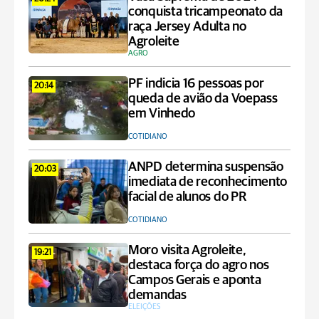
conquista tricampeonato da
raça Jersey Adulta no
Agroleite
AGRO
PF indicia 16 pessoas por
20:14
queda de avião da Voepass
em Vinhedo
COTIDIANO
ANPD determina suspensão
20:03
imediata de reconhecimento
facial de alunos do PR
COTIDIANO
Moro visita Agroleite,
19:21
destaca força do agro nos
Campos Gerais e aponta
demandas
ELEIÇÕES