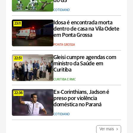
do G5
COTIDIANO
Idosa é encontrada morta
23:11
dentro de casa na Vila Odete
em Ponta Grossa
PONTA GROSSA
Gleisi cumpre agendas com
22:51
ministro da Saúde em
Curitiba
CURITIBA E RMC
Ex-Corinthians, Jadson é
22:36
preso por violência
doméstica no Paraná
COTIDIANO
Ver mais