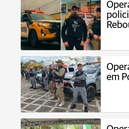
Opera
polic
Rebo
Opera
em P