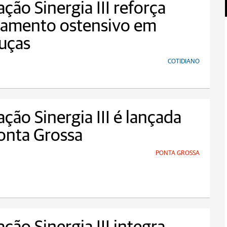
ção Sinergia III reforça
iamento ostensivo em
uças
COTIDIANO
ção Sinergia III é lançada
onta Grossa
PONTA GROSSA