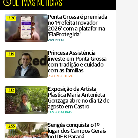
ÚLTIMAS NOTÍCIAS
Ponta Grossa é premiada
13:20
no ‘Prefeita Inovador
2026’ com a plataforma
'ElaProtegida'
VIVER BEM
Princesa Assistência
13:19
investe em Ponta Grossa
com tradição e cuidado
com as famílias
PG COMPETITIVA
Exposição da Artista
13:12
Plástica Maria Antonieta
Gonzaga abre no dia 12 de
agosto em Castro
CAMPOS GERAIS
Sengés conquista o 1º
12:55
lugar dos Campos Gerais
no IDEB Paraná