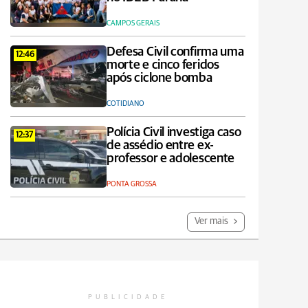
CAMPOS GERAIS
Defesa Civil confirma uma
12:46
morte e cinco feridos
após ciclone bomba
COTIDIANO
Polícia Civil investiga caso
12:37
de assédio entre ex-
professor e adolescente
PONTA GROSSA
Ver mais
PUBLICIDADE