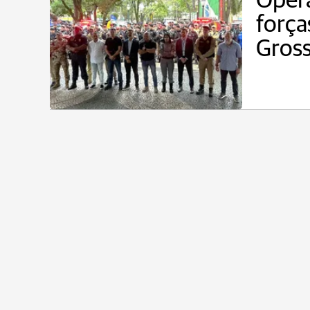
Opera
força
Gross