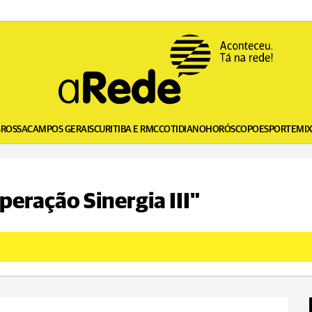
GROSSA
CAMPOS GERAIS
CURITIBA E RMC
COTIDIANO
HORÓSCOPO
ESPORTE
MI
peração Sinergia III"