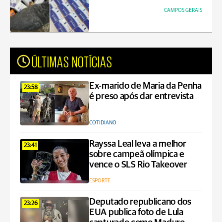
CAMPOS GERAIS
ÚLTIMAS NOTÍCIAS
Ex-marido de Maria da Penha
23:58
é preso após dar entrevista
COTIDIANO
Rayssa Leal leva a melhor
23:41
sobre campeã olímpica e
vence o SLS Rio Takeover
ESPORTE
Deputado republicano dos
23:26
EUA publica foto de Lula