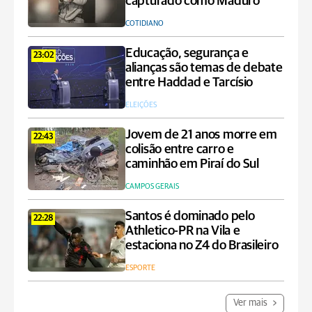
capturado como Maduro
COTIDIANO
Educação, segurança e
23:02
alianças são temas de debate
entre Haddad e Tarcísio
ELEIÇÕES
Jovem de 21 anos morre em
22:43
colisão entre carro e
caminhão em Piraí do Sul
CAMPOS GERAIS
Santos é dominado pelo
22:28
Athletico-PR na Vila e
estaciona no Z4 do Brasileiro
ESPORTE
Ver mais