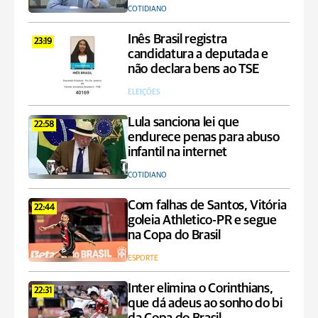
COTIDIANO
Inês Brasil registra
23:19
candidatura a deputada e
não declara bens ao TSE
ELEIÇÕES
Lula sanciona lei que
22:58
endurece penas para abuso
infantil na internet
COTIDIANO
Com falhas de Santos, Vitória
22:44
goleia Athletico-PR e segue
na Copa do Brasil
ESPORTE
Inter elimina o Corinthians,
22:31
que dá adeus ao sonho do bi