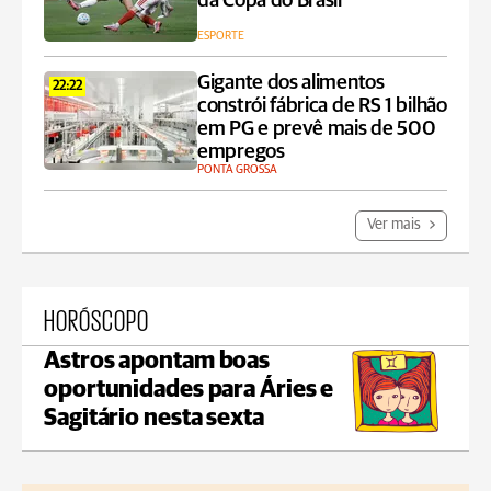
da Copa do Brasil
ESPORTE
Gigante dos alimentos
22:22
constrói fábrica de RS 1 bilhão
em PG e prevê mais de 500
empregos
PONTA GROSSA
Ver mais
HORÓSCOPO
Astros apontam boas
oportunidades para Áries e
Sagitário nesta sexta