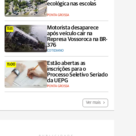
ecológica nas escolas
PONTA GROSSA
Motorista desaparece
11:11
após veículo cair na
Represa Vossoroca na BR-
376
COTIDIANO
Estão abertas as
11:00
inscrições para o
Processo Seletivo Seriado
da UEPG
PONTA GROSSA
Ver mais