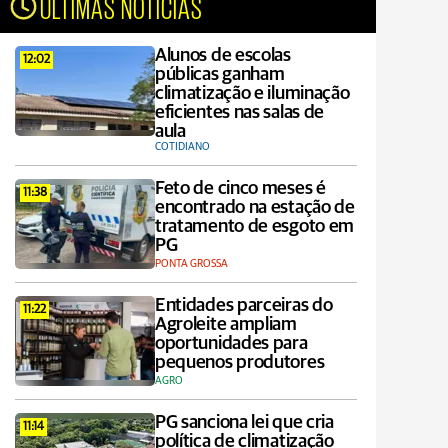
ÚLTIMAS NOTÍCIAS
Alunos de escolas
12:02
públicas ganham
climatização e iluminação
eficientes nas salas de
aula
COTIDIANO
Feto de cinco meses é
11:38
encontrado na estação de
tratamento de esgoto em
PG
PONTA GROSSA
Entidades parceiras do
11:22
Agroleite ampliam
oportunidades para
pequenos produtores
AGRO
PG sanciona lei que cria
11:14
política de climatização