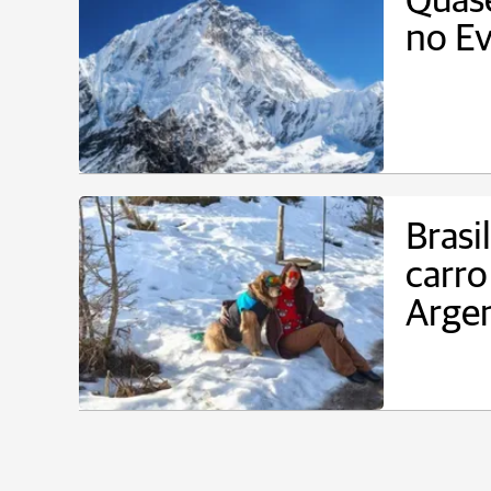
Quase
no Ev
Brasi
carro
Arge