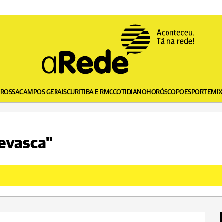
GROSSA
CAMPOS GERAIS
CURITIBA E RMC
COTIDIANO
HORÓSCOPO
ESPORTE
MI
nevasca"