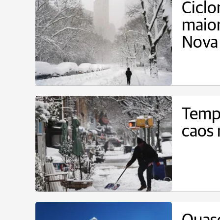
Cicl
maior
Nova
Temp
caos 