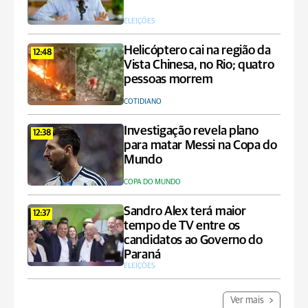
ELEIÇÕES
Helicóptero cai na região da
12:48
Vista Chinesa, no Rio; quatro
pessoas morrem
COTIDIANO
Investigação revela plano
12:38
para matar Messi na Copa do
Mundo
COPA DO MUNDO
Sandro Alex terá maior
12:37
tempo de TV entre os
candidatos ao Governo do
Paraná
ELEIÇÕES
Ver mais