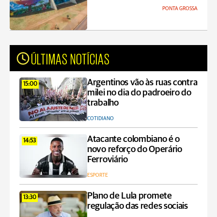
PONTA GROSSA
ÚLTIMAS NOTÍCIAS
Argentinos vão às ruas contra
15:00
milei no dia do padroeiro do
trabalho
COTIDIANO
Atacante colombiano é o
14:53
novo reforço do Operário
Ferroviário
ESPORTE
Plano de Lula promete
13:30
regulação das redes sociais