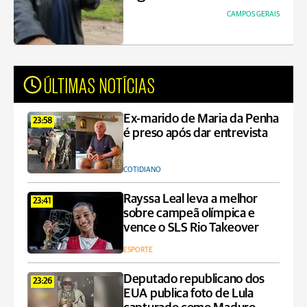
CAMPOS GERAIS
ÚLTIMAS NOTÍCIAS
Ex-marido de Maria da Penha
23:58
é preso após dar entrevista
COTIDIANO
Rayssa Leal leva a melhor
23:41
sobre campeã olímpica e
vence o SLS Rio Takeover
ESPORTE
Deputado republicano dos
23:26
EUA publica foto de Lula