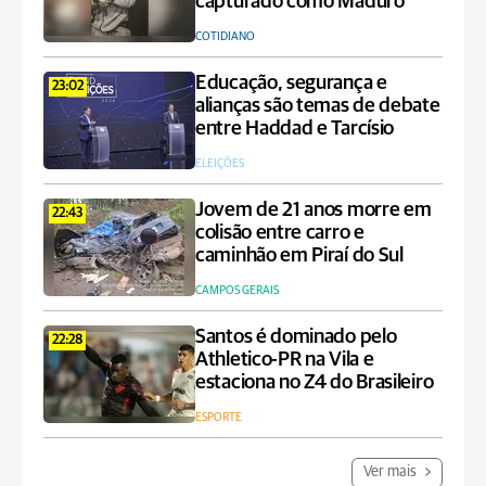
capturado como Maduro
COTIDIANO
Educação, segurança e
23:02
alianças são temas de debate
entre Haddad e Tarcísio
ELEIÇÕES
Jovem de 21 anos morre em
22:43
colisão entre carro e
caminhão em Piraí do Sul
CAMPOS GERAIS
Santos é dominado pelo
22:28
Athletico-PR na Vila e
estaciona no Z4 do Brasileiro
ESPORTE
Ver mais