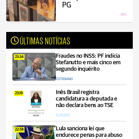
PG
MIX
ÚLTIMAS NOTÍCIAS
Fraudes no INSS: PF indicia
23:34
Stefanutto e mais cinco em
segundo inquérito
COTIDIANO
Inês Brasil registra
23:19
candidatura a deputada e
não declara bens ao TSE
ELEIÇÕES
Lula sanciona lei que
22:58
endurece penas para abuso