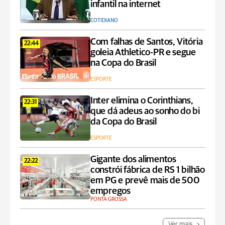
infantil na internet
COTIDIANO
Com falhas de Santos, Vitória
22:44
goleia Athletico-PR e segue
na Copa do Brasil
ESPORTE
Inter elimina o Corinthians,
22:31
que dá adeus ao sonho do bi
da Copa do Brasil
ESPORTE
Gigante dos alimentos
22:22
constrói fábrica de RS 1 bilhão
em PG e prevê mais de 500
empregos
PONTA GROSSA
Ver mais