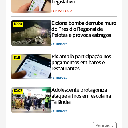
Legislativo
PONTA GROSSA
Ciclone bomba derruba muro
10:20
do Presídio Regional de
Pelotas e provoca estragos
COTIDIANO
Pix amplia participação nos
10:11
pagamentos em bares e
restaurantes
COTIDIANO
Adolescente protagoniza
10:02
ataque a tiros em escola na
Tailândia
COTIDIANO
Ver mais