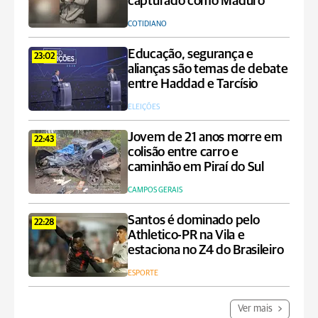
capturado como Maduro
COTIDIANO
Educação, segurança e
23:02
alianças são temas de debate
entre Haddad e Tarcísio
ELEIÇÕES
Jovem de 21 anos morre em
22:43
colisão entre carro e
caminhão em Piraí do Sul
CAMPOS GERAIS
Santos é dominado pelo
22:28
Athletico-PR na Vila e
estaciona no Z4 do Brasileiro
ESPORTE
Ver mais