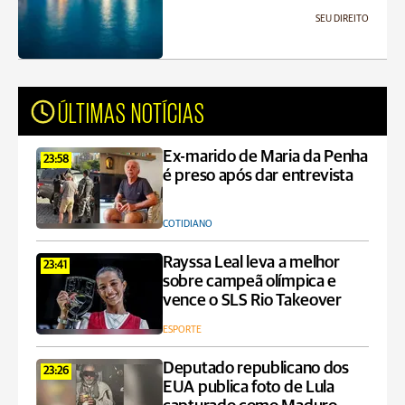
SEU DIREITO
ÚLTIMAS NOTÍCIAS
Ex-marido de Maria da Penha
23:58
é preso após dar entrevista
COTIDIANO
Rayssa Leal leva a melhor
23:41
sobre campeã olímpica e
vence o SLS Rio Takeover
ESPORTE
Deputado republicano dos
23:26
EUA publica foto de Lula