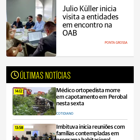
Julio Küller inicia
visita a entidades
em encontro na
OAB
PONTA GROSSA
ÚLTIMAS NOTÍCIAS
Médico ortopedista morre
14:12
em capotamento em Perobal
nesta sexta
COTIDIANO
Imbituva inicia reuniões com
13:58
famílias contempladas em