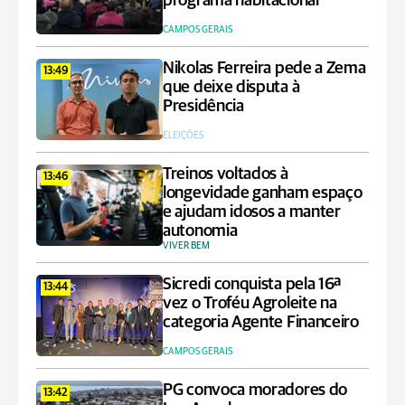
programa habitacional
CAMPOS GERAIS
Nikolas Ferreira pede a Zema
13:49
que deixe disputa à
Presidência
ELEIÇÕES
Treinos voltados à
13:46
longevidade ganham espaço
e ajudam idosos a manter
autonomia
VIVER BEM
Sicredi conquista pela 16ª
13:44
vez o Troféu Agroleite na
categoria Agente Financeiro
CAMPOS GERAIS
PG convoca moradores do
13:42