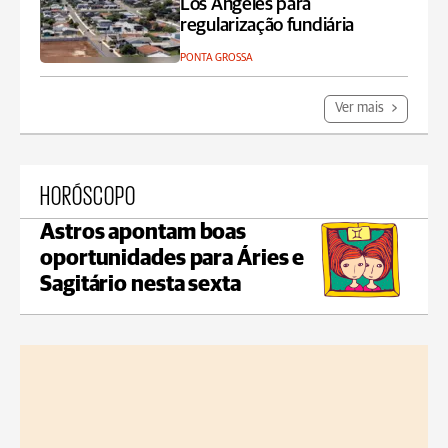
Los Angeles para
regularização fundiária
PONTA GROSSA
Ver mais
HORÓSCOPO
Astros apontam boas
oportunidades para Áries e
Sagitário nesta sexta