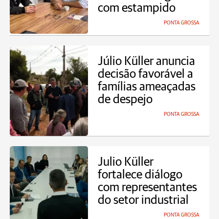
com estampido
PONTA GROSSA
Júlio Küller anuncia
decisão favorável a
famílias ameaçadas
de despejo
PONTA GROSSA
Julio Küller
fortalece diálogo
com representantes
do setor industrial
PONTA GROSSA