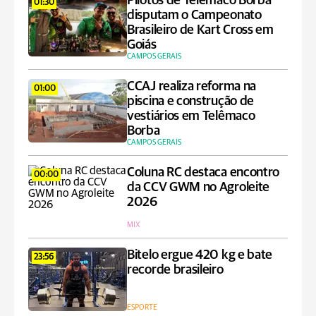
Pilotos de Telêmaco Borba
01:30
disputam o Campeonato
Brasileiro de Kart Cross em
Goiás
CAMPOS GERAIS
CCAJ realiza reforma na
01:00
piscina e construção de
vestiários em Telêmaco
Borba
CAMPOS GERAIS
Coluna RC destaca encontro
00:00
da CCV GWM no Agroleite
2026
MIX
Bitelo ergue 420 kg e bate
23:56
recorde brasileiro
ESPORTE