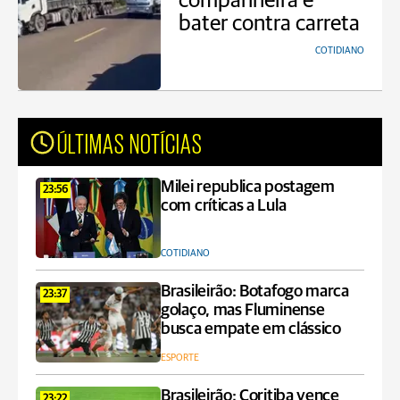
companheira e
bater contra carreta
COTIDIANO
ÚLTIMAS NOTÍCIAS
Milei republica postagem
23:56
com críticas a Lula
COTIDIANO
Brasileirão: Botafogo marca
23:37
golaço, mas Fluminense
busca empate em clássico
ESPORTE
Brasileirão: Coritiba vence
23:22