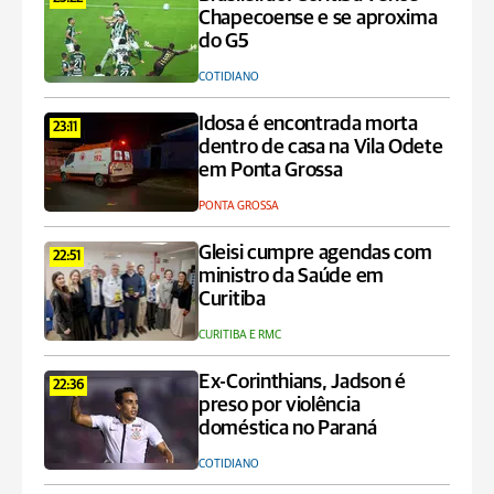
Chapecoense e se aproxima
do G5
COTIDIANO
Idosa é encontrada morta
23:11
dentro de casa na Vila Odete
em Ponta Grossa
PONTA GROSSA
Gleisi cumpre agendas com
22:51
ministro da Saúde em
Curitiba
CURITIBA E RMC
Ex-Corinthians, Jadson é
22:36
preso por violência
doméstica no Paraná
COTIDIANO