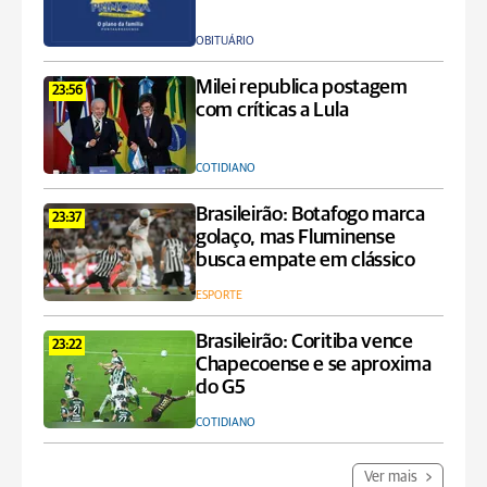
OBITUÁRIO
Milei republica postagem
23:56
com críticas a Lula
COTIDIANO
Brasileirão: Botafogo marca
23:37
golaço, mas Fluminense
busca empate em clássico
ESPORTE
Brasileirão: Coritiba vence
23:22
Chapecoense e se aproxima
do G5
COTIDIANO
Ver mais