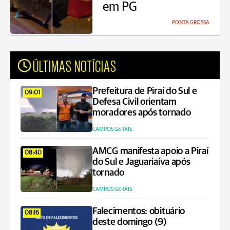
em PG
PONTA GROSSA
ÚLTIMAS NOTÍCIAS
Prefeitura de Piraí do Sul e
09:01
Defesa Civil orientam
moradores após tornado
CAMPOS GERAIS
AMCG manifesta apoio a Piraí
08:40
do Sul e Jaguariaíva após
tornado
CAMPOS GERAIS
Falecimentos: obituário
08:16
deste domingo (9)