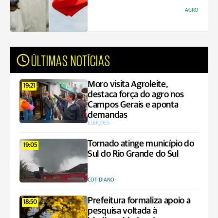
AGRO
ÚLTIMAS NOTÍCIAS
Moro visita Agroleite,
19:21
destaca força do agro nos
Campos Gerais e aponta
demandas
ELEIÇÕES
Tornado atinge município do
19:05
Sul do Rio Grande do Sul
COTIDIANO
Prefeitura formaliza apoio a
18:50
pesquisa voltada à