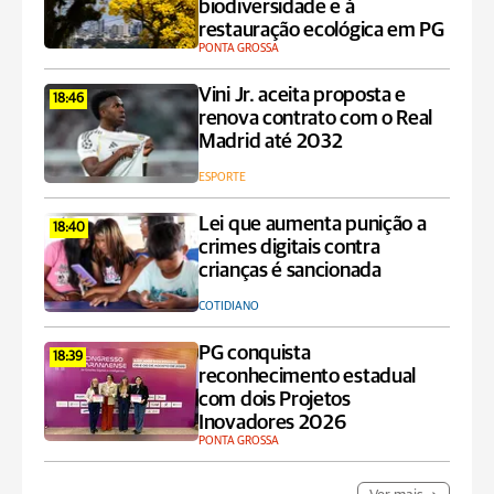
biodiversidade e à
restauração ecológica em PG
PONTA GROSSA
Vini Jr. aceita proposta e
18:46
renova contrato com o Real
Madrid até 2032
ESPORTE
Lei que aumenta punição a
18:40
crimes digitais contra
crianças é sancionada
COTIDIANO
PG conquista
18:39
reconhecimento estadual
com dois Projetos
Inovadores 2026
PONTA GROSSA