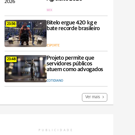
MIX
Bitelo ergue 420 kg e
23:56
bate recorde brasileiro
ESPORTE
Projeto permite que
23:48
servidores públicos
atuem como advogados
COTIDIANO
Ver mais
PUBLICIDADE