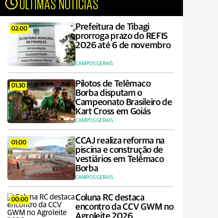
ÚLTIMAS NOTÍCIAS
Prefeitura de Tibagi
02:00
prorroga prazo do REFIS
2026 até 6 de novembro
CAMPOS GERAIS
Pilotos de Telêmaco
01:30
Borba disputam o
Campeonato Brasileiro de
Kart Cross em Goiás
CAMPOS GERAIS
CCAJ realiza reforma na
01:00
piscina e construção de
vestiários em Telêmaco
Borba
CAMPOS GERAIS
Coluna RC destaca
00:00
encontro da CCV GWM no
Agroleite 2026