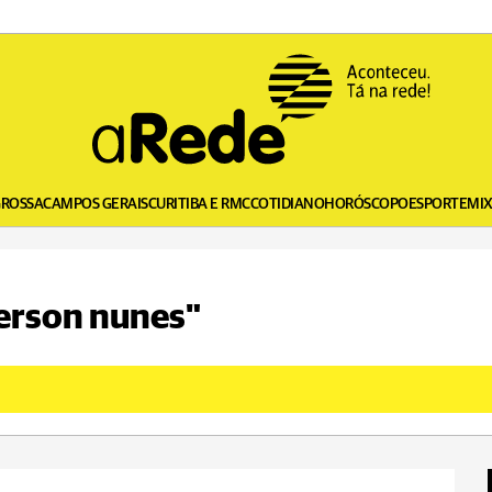
GROSSA
CAMPOS GERAIS
CURITIBA E RMC
COTIDIANO
HORÓSCOPO
ESPORTE
MI
gerson nunes"