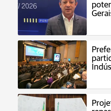
poten
Gerai
Prefe
parti
Indús
Proje