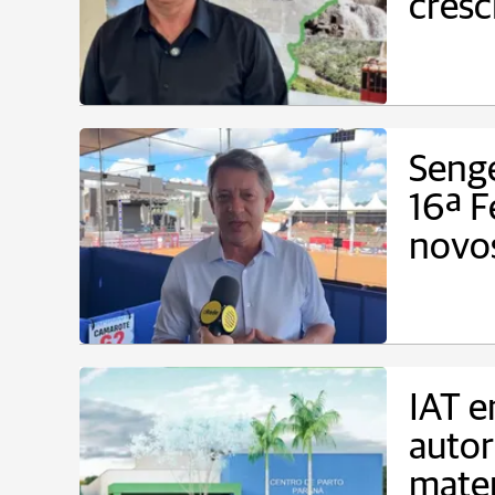
cresc
Sengé
16ª F
novos
IAT e
autor
mate