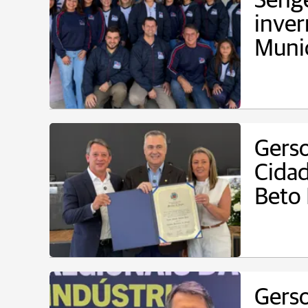
Sengé
inver
Munic
Gerso
Cidad
Beto 
Gers