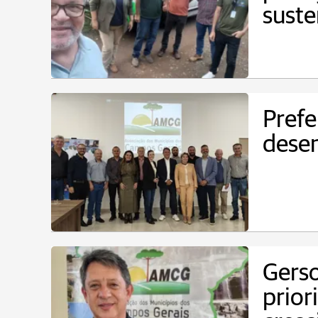
suste
Prefe
desen
Gers
prior