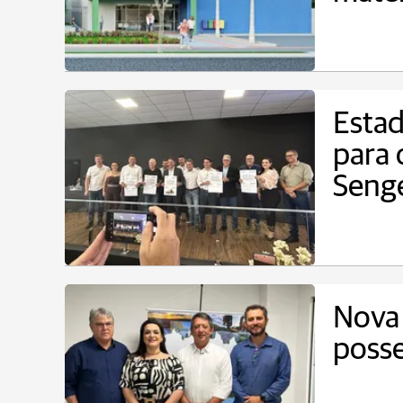
Estad
para 
Seng
Nova
posse