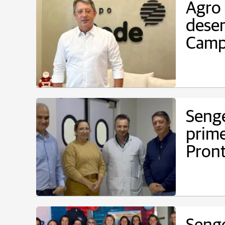
Agro 
desen
Camp
Seng
prime
Pron