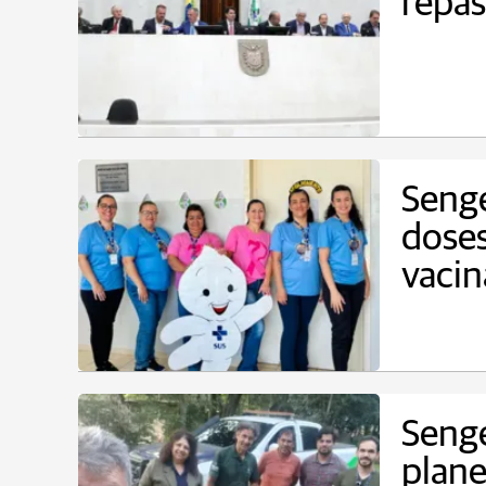
repas
Sengé
doses
vaci
Sengé
plane