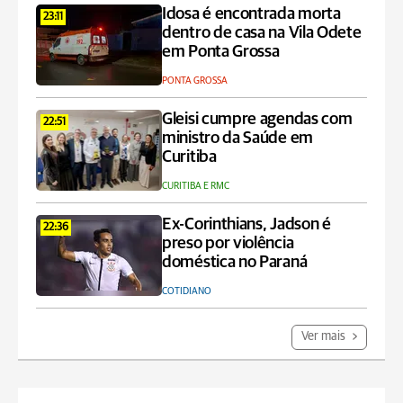
Idosa é encontrada morta
23:11
dentro de casa na Vila Odete
em Ponta Grossa
PONTA GROSSA
Gleisi cumpre agendas com
22:51
ministro da Saúde em
Curitiba
CURITIBA E RMC
Ex-Corinthians, Jadson é
22:36
preso por violência
doméstica no Paraná
COTIDIANO
Ver mais