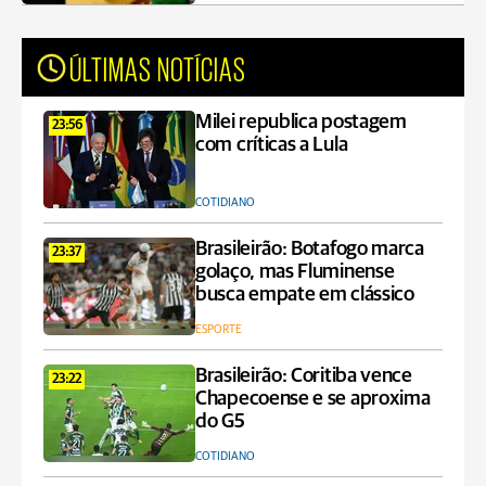
ÚLTIMAS NOTÍCIAS
Milei republica postagem
23:56
com críticas a Lula
COTIDIANO
Brasileirão: Botafogo marca
23:37
golaço, mas Fluminense
busca empate em clássico
ESPORTE
Brasileirão: Coritiba vence
23:22
Chapecoense e se aproxima
do G5
COTIDIANO