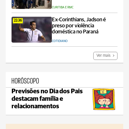
CURITIBA E RMC
Ex-Corinthians, Jadson é
22:36
preso por violência
doméstica no Paraná
COTIDIANO
Ver mais
HORÓSCOPO
Previsões no Dia dos Pais
destacam família e
relacionamentos