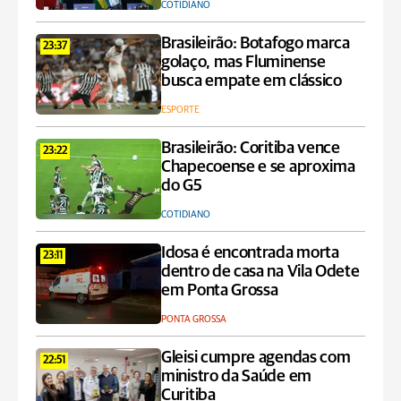
COTIDIANO
Brasileirão: Botafogo marca
23:37
golaço, mas Fluminense
busca empate em clássico
ESPORTE
Brasileirão: Coritiba vence
23:22
Chapecoense e se aproxima
do G5
COTIDIANO
Idosa é encontrada morta
23:11
dentro de casa na Vila Odete
em Ponta Grossa
PONTA GROSSA
Gleisi cumpre agendas com
22:51
ministro da Saúde em
Curitiba