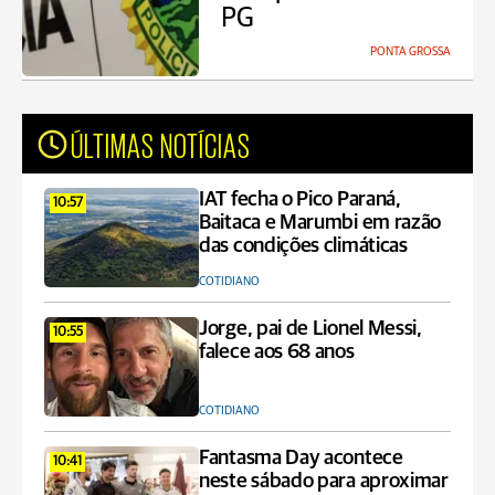
PG
PONTA GROSSA
ÚLTIMAS NOTÍCIAS
IAT fecha o Pico Paraná,
10:57
Baitaca e Marumbi em razão
das condições climáticas
COTIDIANO
Jorge, pai de Lionel Messi,
10:55
falece aos 68 anos
COTIDIANO
Fantasma Day acontece
10:41
neste sábado para aproximar