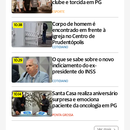
clube e torcida em PG
ESPORTE
Corpo de homem é
10:38
encontrado em frente à
igreja no Centro de
Prudentópolis
COTIDIANO
O que se sabe sobre o novo
10:29
indiciamento do ex-
presidente do INSS
COTIDIANO
Santa Casa realiza aniversário
10:14
surpresa e emociona
paciente da oncologia em PG
PONTA GROSSA
Ver mais