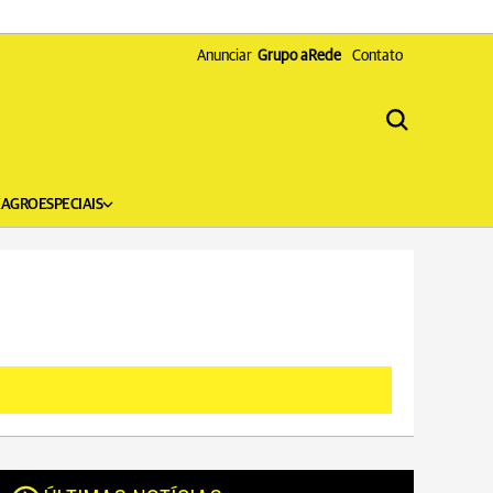
Anunciar
Grupo aRede
Contato
X
AGRO
ESPECIAIS