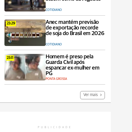
COTIDIANO
Anec mantém previsão
23:29
de exportação recorde
de soja do Brasil em 2026
COTIDIANO
Homem é preso pela
23:11
Guarda Civil após
espancar ex-mulher em
PG
PONTA GROSSA
Ver mais
PUBLICIDADE