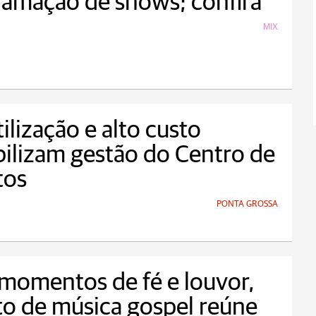
amação de shows; confira
MIX
ilização e alto custo
bilizam gestão do Centro de
tos
PONTA GROSSA
momentos de fé e louvor,
o de música gospel reúne