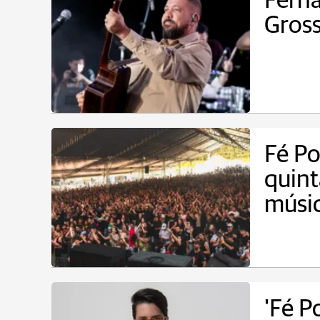
Ferna
Gross
Fé Po
quin
músic
'Fé P