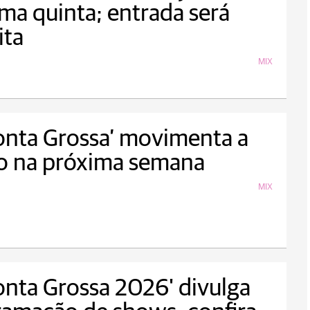
ma quinta; entrada será
ita
MIX
onta Grossa’ movimenta a
o na próxima semana
MIX
onta Grossa 2026' divulga