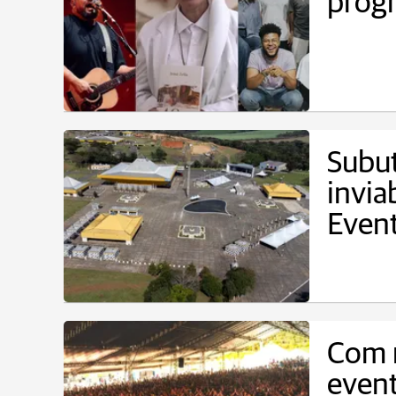
progr
Subut
invia
Even
Com 
event