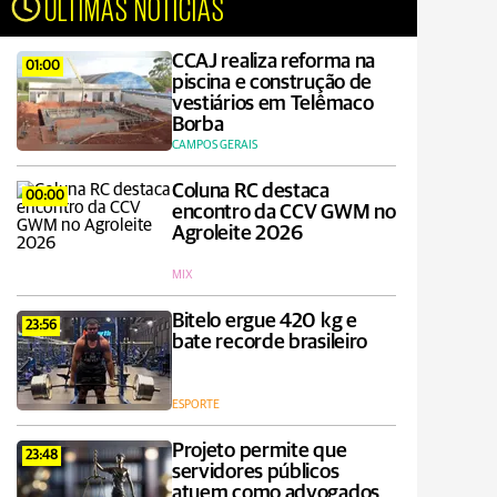
ÚLTIMAS NOTÍCIAS
CCAJ realiza reforma na
01:00
piscina e construção de
vestiários em Telêmaco
Borba
CAMPOS GERAIS
Coluna RC destaca
00:00
encontro da CCV GWM no
Agroleite 2026
MIX
Bitelo ergue 420 kg e
23:56
bate recorde brasileiro
ESPORTE
Projeto permite que
23:48
servidores públicos
atuem como advogados