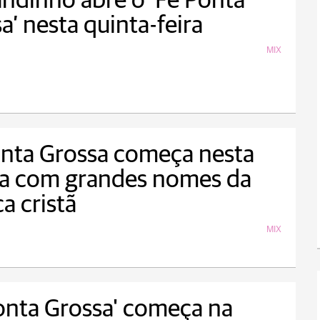
ndinho abre o ‘Fé Ponta
a’ nesta quinta-feira
MIX
nta Grossa começa nesta
ta com grandes nomes da
a cristã
MIX
onta Grossa' começa na