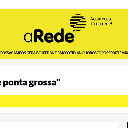
GROSSA
CAMPOS GERAIS
CURITIBA E RMC
COTIDIANO
HORÓSCOPO
ESPORTE
MI
é ponta grossa"