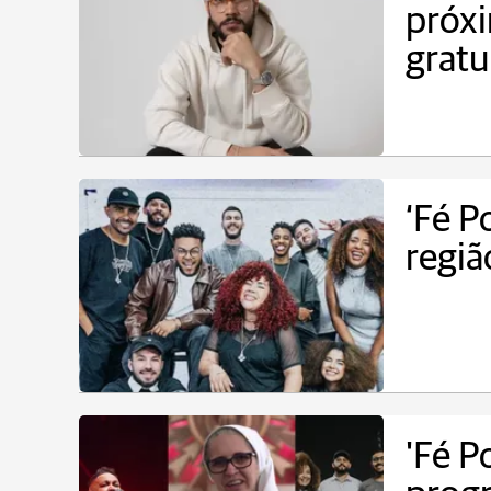
próxi
gratu
‘Fé P
regiã
'Fé P