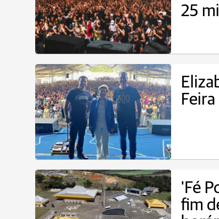
25 mi
Eliza
Feira
'Fé P
fim d