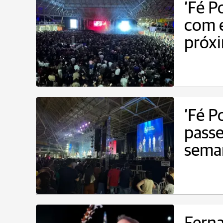
’Fé P
com e
próx
’Fé P
passe
sema