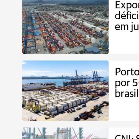
Expo
défic
em j
Port
por 
brasi