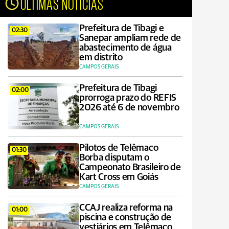
ÚLTIMAS NOTÍCIAS
Prefeitura de Tibagi e
02:30
Sanepar ampliam rede de
abastecimento de água
em distrito
CAMPOS GERAIS
Prefeitura de Tibagi
02:00
prorroga prazo do REFIS
2026 até 6 de novembro
CAMPOS GERAIS
Pilotos de Telêmaco
01:30
Borba disputam o
Campeonato Brasileiro de
Kart Cross em Goiás
CAMPOS GERAIS
CCAJ realiza reforma na
01:00
piscina e construção de
vestiários em Telêmaco