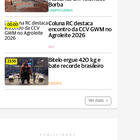
Borba
CAMPOS GERAIS
Coluna RC destaca
00:00
encontro da CCV GWM no
Agroleite 2026
MIX
Bitelo ergue 420 kg e
23:56
bate recorde brasileiro
ESPORTE
Ver mais
PUBLICIDADE