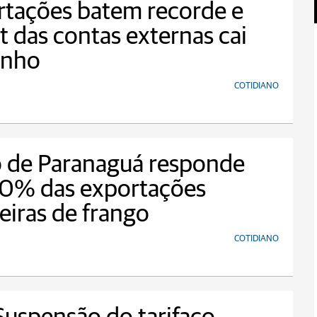
rtações batem recorde e
it das contas externas cai
unho
COTIDIANO
o de Paranaguá responde
50% das exportações
leiras de frango
COTIDIANO