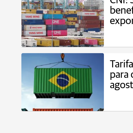
CNI: 
benef
expor
Tarif
para
agos