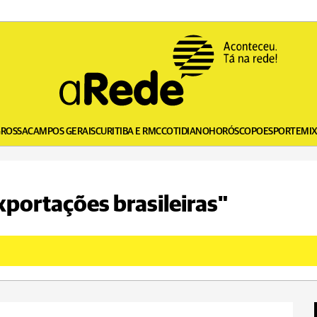
GROSSA
CAMPOS GERAIS
CURITIBA E RMC
COTIDIANO
HORÓSCOPO
ESPORTE
MI
xportações brasileiras"