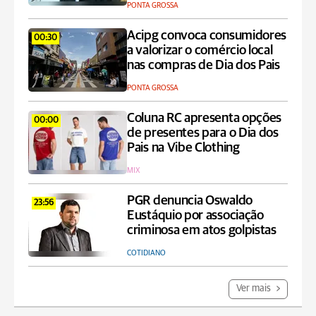
PONTA GROSSA
Acipg convoca consumidores
00:30
a valorizar o comércio local
nas compras de Dia dos Pais
PONTA GROSSA
Coluna RC apresenta opções
00:00
de presentes para o Dia dos
Pais na Vibe Clothing
MIX
PGR denuncia Oswaldo
23:56
Eustáquio por associação
criminosa em atos golpistas
COTIDIANO
Ver mais