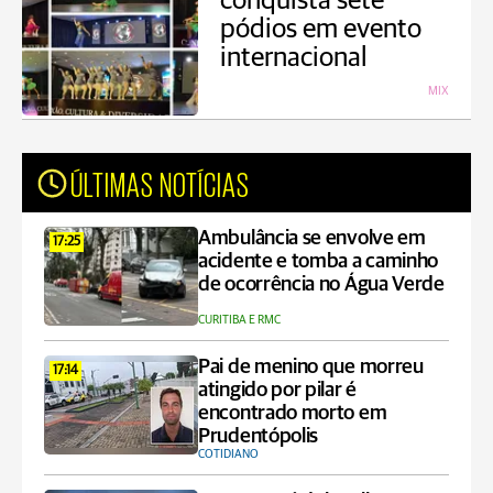
conquista sete
pódios em evento
internacional
MIX
ÚLTIMAS NOTÍCIAS
Ambulância se envolve em
17:25
acidente e tomba a caminho
de ocorrência no Água Verde
CURITIBA E RMC
Pai de menino que morreu
17:14
atingido por pilar é
encontrado morto em
Prudentópolis
COTIDIANO