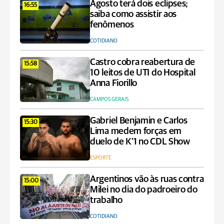
Agosto terá dois eclipses;
16:55
saiba como assistir aos
fenômenos
COTIDIANO
Castro cobra reabertura de
15:58
10 leitos de UTI do Hospital
Anna Fiorillo
CAMPOS GERAIS
Gabriel Benjamin e Carlos
15:30
Lima medem forças em
duelo de K’1 no CDL Show
ESPORTE
Argentinos vão às ruas contra
15:00
Milei no dia do padroeiro do
trabalho
COTIDIANO